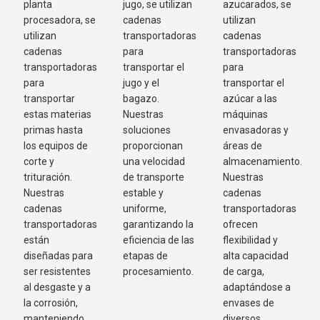
planta
jugo, se utilizan
azucarados, se
procesadora, se
cadenas
utilizan
utilizan
transportadoras
cadenas
cadenas
para
transportadoras
transportadoras
transportar el
para
para
jugo y el
transportar el
transportar
bagazo.
azúcar a las
estas materias
Nuestras
máquinas
primas hasta
soluciones
envasadoras y
los equipos de
proporcionan
áreas de
corte y
una velocidad
almacenamiento.
trituración.
de transporte
Nuestras
Nuestras
estable y
cadenas
cadenas
uniforme,
transportadoras
transportadoras
garantizando la
ofrecen
están
eficiencia de las
flexibilidad y
diseñadas para
etapas de
alta capacidad
ser resistentes
procesamiento.
de carga,
al desgaste y a
adaptándose a
la corrosión,
envases de
manteniendo
diversos