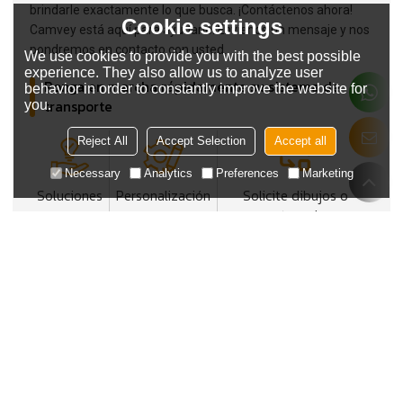
brindarle exactamente lo que busca. ¡Contáctenos ahora!
Cookie settings
Camvey está aquí para ayudarle. Envíenos un mensaje y nos
pondremos en contacto con usted.
We use cookies to provide you with the best possible
experience. They also allow us to analyze user
Ponga en marcha rápidamente su sistema de
behavior in order to constantly improve the website for
transporte
you.
Reject All
Accept Selection
Accept all
Necessary
Analytics
Preferences
Marketing
Soluciones
Personalización
Solicite dibujos o
muestras ahora
Contáctenos para más información
Tipo de cadena
Industria/Aplicación