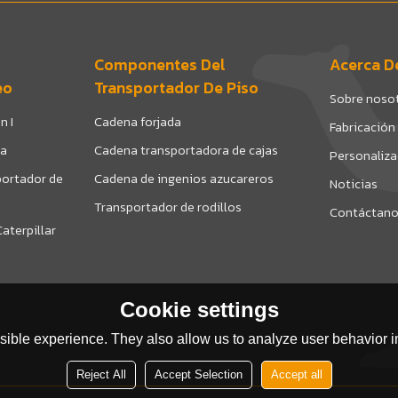
Componentes Del
Acerca D
eo
Transportador De Piso
Sobre noso
n I
Cadena forjada
Fabricación
da
Cadena transportadora de cajas
Personaliz
ortador de
Cadena de ingenios azucareros
Noticias
Transportador de rodillos
Contáctan
aterpillar
Cookie settings
ible experience. They also allow us to analyze user behavior in
Reject All
Accept Selection
Accept all