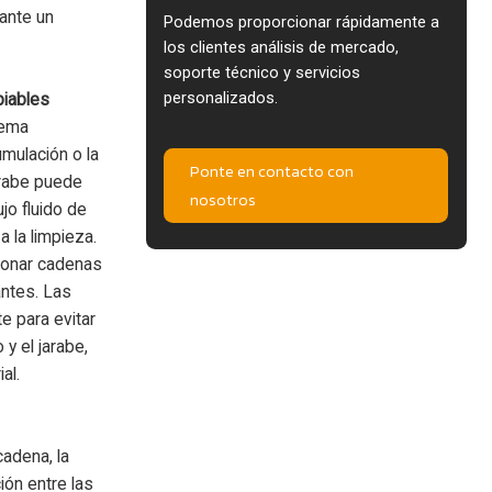
ante un
Podemos proporcionar rápidamente a
los clientes análisis de mercado,
soporte técnico y servicios
personalizados.
piables
tema
umulación o la
Ponte en contacto con
arabe puede
nosotros
ujo fluido de
a la limpieza.
ionar cadenas
antes. Las
 para evitar
y el jarabe,
al.
adena, la
ción entre las