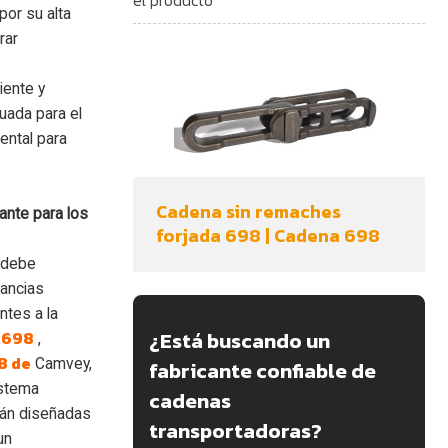
por su alta
rar
iente y
uada para el
ental para
Cadena sin remaches
tante para los
forjada 698 | Cadena 698
r debe
ancias
ntes a la
¿Está buscando un
X698
,
8 de
Camvey,
fabricante confiable de
istema
cadenas
tán diseñadas
transportadoras?
un