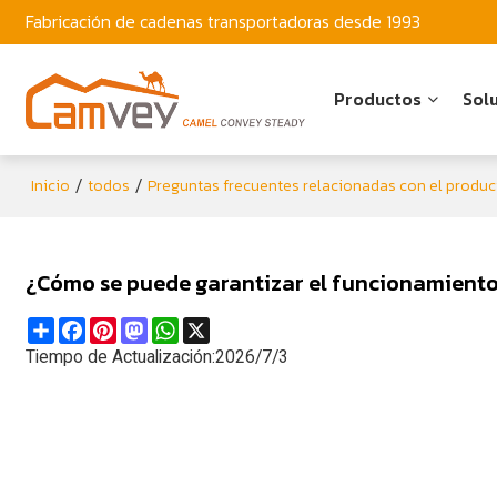
Fabricación de cadenas transportadoras desde 1993
Productos
Sol
Inicio
todos
Preguntas frecuentes relacionadas con el produ
/
/
¿Cómo se puede garantizar el funcionamiento e
Share
Facebook
Pinterest
Mastodon
WhatsApp
X
Tiempo de Actualización:
2026/7/3