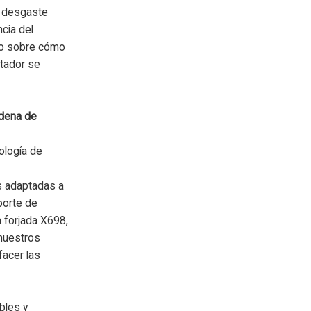
l desgaste
ncia del
to sobre cómo
rtador se
adena de
ología de
s
s adaptadas a
porte de
 forjada X698,
nuestros
facer las
bles y