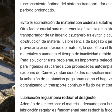
funcionamiento óptimo del sistema transportador dur
período prolongado.
Evite la acumulación de material con cadenas autolim
Otro factor crucial para mantener la eficiencia del sis
transportador de un ingenio azucarero es evitar la ac
obstrucción de material. La presencia de bagazo o j
provocar la acumulación de material, lo que altera el fl
materiales y aumenta el tiempo de inactividad debido 
Para solucionar este problema, es importante selecc
para ingenios azucareros con propiedades autolimpi
cadenas de Camvey están diseñadas específicamente
la adhesión de sustancias pegajosas como el bagazo 
garantizando un transporte continuo y fluido del materi
Lubricación regular para reducir el desgaste
Además de seleccionar el material adecuado para la c
lubricación regular es fundamental para reducir la fric