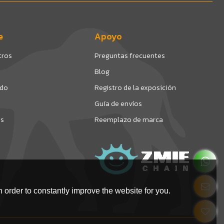
e
Apoyo
tros
Preguntas frecuentes
Blog
ado
Registro de la exposición
Guía de envíos
os
Reemplazo de marca
 order to constantly improve the website for you.