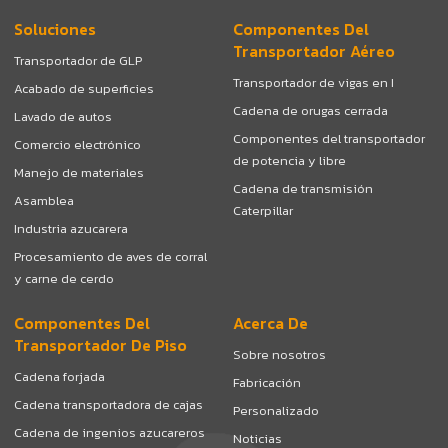
Soluciones
Componentes Del
Transportador Aéreo
Transportador de GLP
Transportador de vigas en I
Acabado de superficies
Cadena de orugas cerrada
Lavado de autos
Componentes del transportador
Comercio electrónico
de potencia y libre
Manejo de materiales
Cadena de transmisión
Asamblea
Caterpillar
Industria azucarera
Procesamiento de aves de corral
y carne de cerdo
Componentes Del
Acerca De
Transportador De Piso
Sobre nosotros
Cadena forjada
Fabricación
Cadena transportadora de cajas
Personalizado
Cadena de ingenios azucareros
Noticias