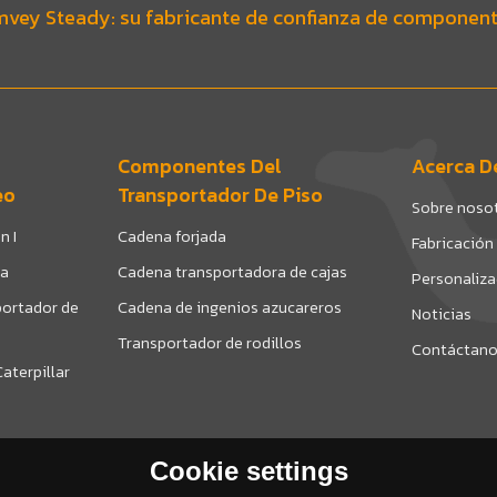
vey Steady: su fabricante de confianza de component
Componentes Del
Acerca D
eo
Transportador De Piso
Sobre noso
n I
Cadena forjada
Fabricación
da
Cadena transportadora de cajas
Personaliz
ortador de
Cadena de ingenios azucareros
Noticias
Transportador de rodillos
Contáctan
aterpillar
Cookie settings