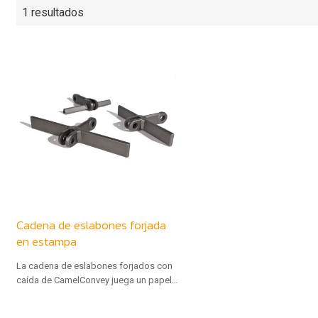
1 resultados
Cadena de eslabones forjada
en estampa
La cadena de eslabones forjados con
caída de CamelConvey juega un papel
integral en industrias como la
agricultura, la minería y la fabricación.