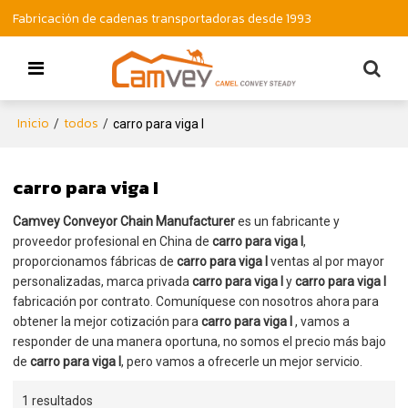
Fabricación de cadenas transportadoras desde 1993
Inicio
todos
/
/
carro para viga I
carro para viga I
Camvey Conveyor Chain Manufacturer
es un fabricante y
proveedor profesional en China de
carro para viga I
,
proporcionamos fábricas de
carro para viga I
ventas al por mayor
personalizadas, marca privada
carro para viga I
y
carro para viga I
fabricación por contrato. Comuníquese con nosotros ahora para
obtener la mejor cotización para
carro para viga I
, vamos a
responder de una manera oportuna, no somos el precio más bajo
de
carro para viga I
, pero vamos a ofrecerle un mejor servicio.
1 resultados