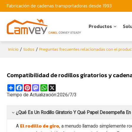
Fabricación de cadenas transportadoras desde 1993
Productos
Sol
Inicio
todos
Preguntas frecuentes relacionadas con el produ
/
/
Compatibilidad de rodillos giratorios y caden
Share
Facebook
Pinterest
Mastodon
WhatsApp
X
Tiempo de Actualización:
2026/7/3
¿Qué Es Un Rodillo Giratorio Y Qué Papel Desempeña E
El rodillo de giro,
A
a menudo llamado simplemente rodil