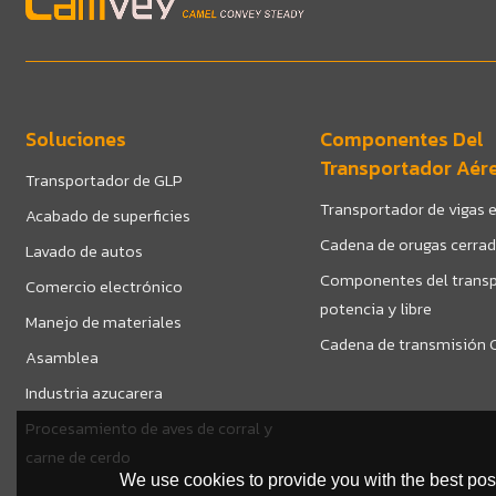
Soluciones
Componentes Del
Transportador Aér
Transportador de GLP
Transportador de vigas e
Acabado de superficies
Cadena de orugas cerra
Lavado de autos
Componentes del transp
Comercio electrónico
potencia y libre
Manejo de materiales
Cadena de transmisión C
Asamblea
Industria azucarera
Procesamiento de aves de corral y
carne de cerdo
We use cookies to provide you with the best poss