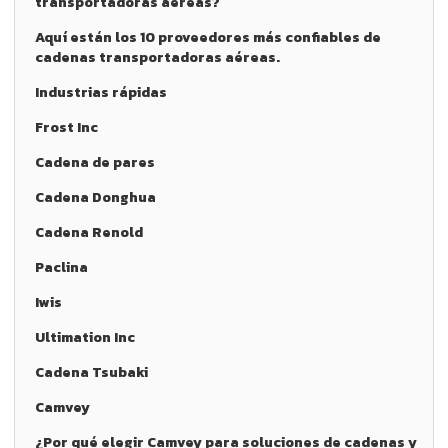
transportadoras aéreas?
Aquí están los 10 proveedores más confiables de
cadenas transportadoras aéreas.
Industrias rápidas
Frost Inc
Cadena de pares
Cadena Donghua
Cadena Renold
Paclina
Iwis
Ultimation Inc
Cadena Tsubaki
Camvey
¿Por qué elegir Camvey para soluciones de cadenas y