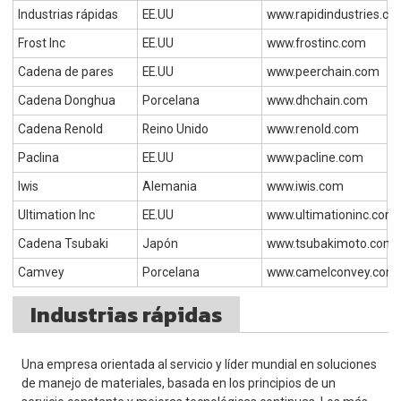
Industrias rápidas
EE.UU
www.rapidindustries.c
Frost Inc
EE.UU
www.frostinc.com
Cadena de pares
EE.UU
www.peerchain.com
Cadena Donghua
Porcelana
www.dhchain.com
Cadena Renold
Reino Unido
www.renold.com
Paclina
EE.UU
www.pacline.com
Iwis
Alemania
www.iwis.com
Ultimation Inc
EE.UU
www.ultimationinc.com
Cadena Tsubaki
Japón
www.tsubakimoto.com
Camvey
Porcelana
www.camelconvey.com
Industrias rápidas
Una empresa orientada al servicio y líder mundial en soluciones
de manejo de materiales, basada en los principios de un