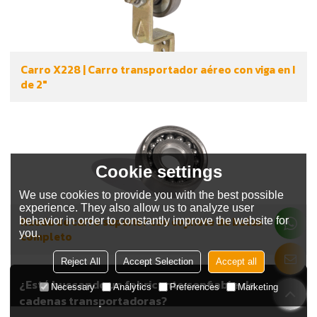
Carro X228 | Carro transportador aéreo con viga en I
de 2"
Cookie settings
We use cookies to provide you with the best possible
experience. They also allow us to analyze user
Rueda de carro superior con cojinete de bolas
behavior in order to constantly improve the website for
you.
completo
Reject All
Accept Selection
Accept all
¿Está buscando un fabricante confiable de
Necessary
Analytics
Preferences
Marketing
cadenas transportadoras?