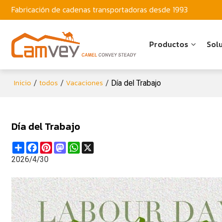
Fabricación de cadenas transportadoras desde 1993
Productos
Sol
Inicio
todos
Vacaciones
/
/
/
Día del Trabajo
Día del Trabajo
Share
Facebook
Pinterest
Mastodon
WhatsApp
X
2026/4/30