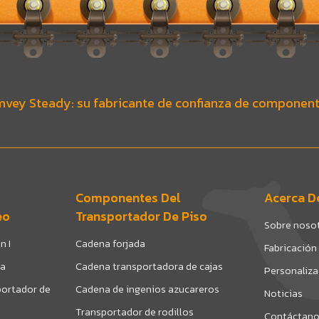
vey Steady: su fabricante de confianza de component
Componentes Del
Acerca D
eo
Transportador De Piso
Sobre noso
n I
Cadena forjada
Fabricación
da
Cadena transportadora de cajas
Personaliz
ortador de
Cadena de ingenios azucareros
Noticias
Transportador de rodillos
Contáctan