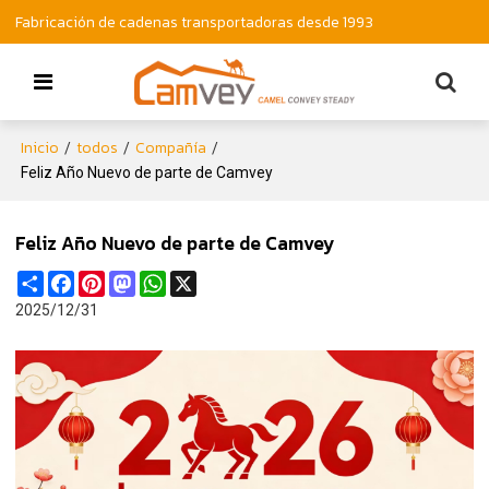
Fabricación de cadenas transportadoras desde 1993
Inicio
todos
Compañía
/
/
/
Feliz Año Nuevo de parte de Camvey
Feliz Año Nuevo de parte de Camvey
Share
Facebook
Pinterest
Mastodon
WhatsApp
X
2025/12/31