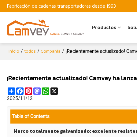
Fabricación de cadenas transportadoras desde 1993
Productos
Sol
Inicio
todos
Compañía
/
/
/
¡Recientemente actualizado! Cam
¡Recientemente actualizado! Camvey ha lanza
Share
Facebook
Pinterest
Mastodon
WhatsApp
X
2025/11/12
Table of Contents
Marco totalmente galvanizado: excelente resisten