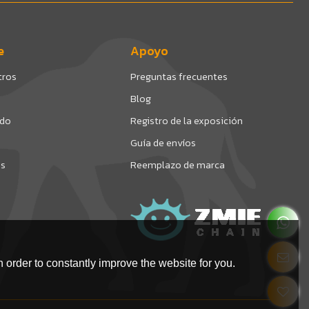
e
Apoyo
tros
Preguntas frecuentes
Blog
ado
Registro de la exposición
Guía de envíos
os
Reemplazo de marca
 order to constantly improve the website for you.