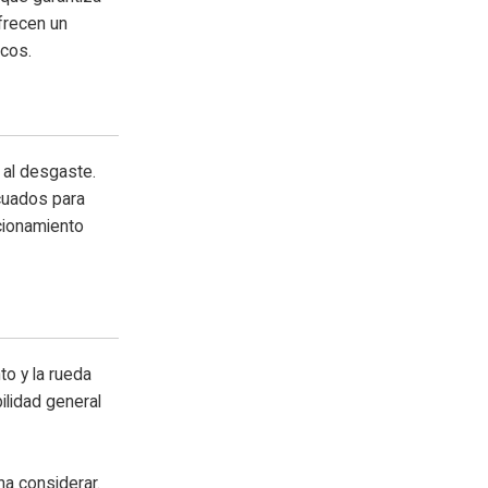
frecen un
icos.
 al desgaste.
cuados para
cionamiento
to y la rueda
ilidad general
na considerar.