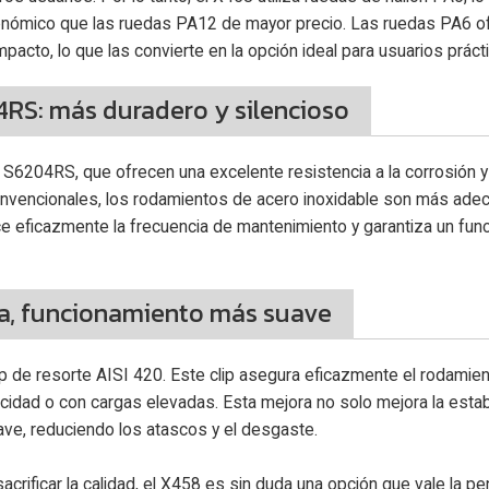
conómico que las ruedas PA12 de mayor precio. Las ruedas PA6 o
pacto, lo que las convierte en la opción ideal para usuarios práct
RS: más duradero y silencioso
S6204RS, que ofrecen una excelente resistencia a la corrosión y
onvencionales, los rodamientos de acero inoxidable son más ade
ce eficazmente la frecuencia de mantenimiento y garantiza un fun
ada, funcionamiento más suave
 de resorte AISI 420. Este clip asegura eficazmente el rodamien
ocidad o con cargas elevadas. Esta mejora no solo mejora la estab
ave, reduciendo los atascos y el desgaste.
crificar la calidad, el X458 es sin duda una opción que vale la pe