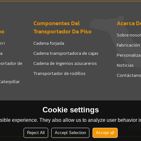
Componentes Del
Acerca D
eo
Transportador De Piso
Sobre noso
n I
Cadena forjada
Fabricación
da
Cadena transportadora de cajas
Personaliz
ortador de
Cadena de ingenios azucareros
Noticias
Transportador de rodillos
Contáctan
aterpillar
Cookie settings
ible experience. They also allow us to analyze user behavior in
Reject All
Accept Selection
Accept all