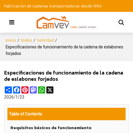
Fabricación de cadenas transportadoras desde 1993
Inicio
todos
Solicitud
/
/
/
Especificaciones de funcionamiento de la cadena de eslabones
forjados
Especificaciones de funcionamiento de la cadena
de eslabones forjados
Share
Facebook
Pinterest
Mastodon
WhatsApp
X
2026/1/23
Table of Contents
Requisitos básicos de funcionamiento