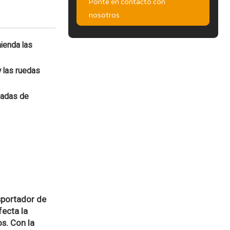
Ponte en contacto con
nosotros
ienda las
y las ruedas
ñadas de
sportador de
fecta la
os. Con la