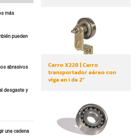
pos más
ambién pueden
Carro X228 | Carro
nos abrasivos
transportador aéreo con
viga en I de 2"
 al desgaste y
gir una cadena