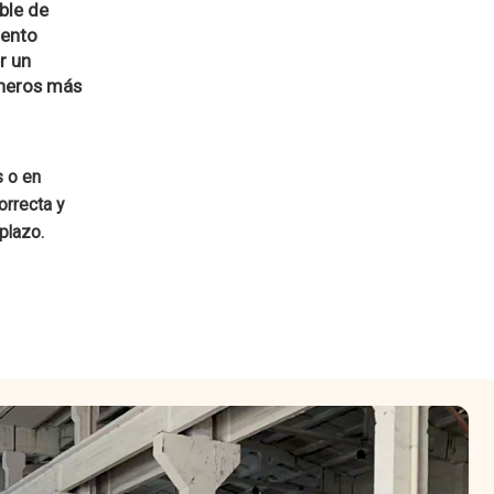
ble de
iento
r un
ineros más
s o en
orrecta y
plazo.