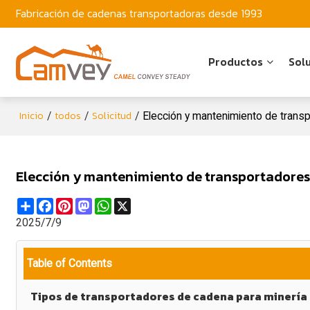
Fabricación de cadenas transportadoras desde 1993
Productos
Sol
Inicio
todos
Solicitud
/
/
/
Elección y mantenimiento de trans
Elección y mantenimiento de transportadores
Share
Facebook
Pinterest
Mastodon
WhatsApp
X
2025/7/9
Table of Contents
Tipos de transportadores de cadena para minería